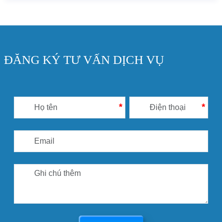
ĐĂNG KÝ TƯ VẤN DỊCH VỤ
*
*