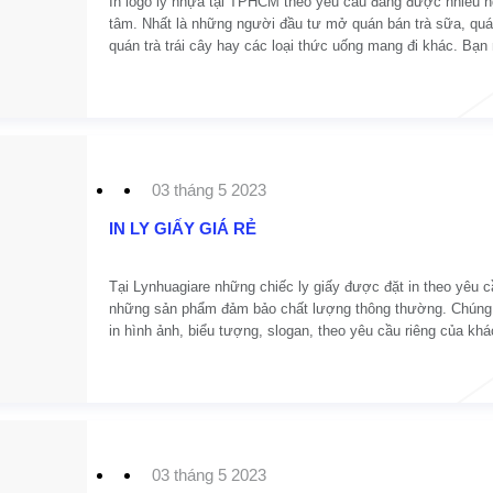
In logo ly nhựa tại TPHCM theo yêu cầu đang được nhiều 
tâm. Nhất là những người đầu tư mở quán bán trà sữa, quá
quán trà trái cây hay các loại thức uống mang đi khác. Bạn
nơi nhận in logo ly nhựa trà sữa, ly nhựa cafe theo yêu cầ
khảo ngay những thông tin dưới đây.
03 tháng 5 2023
IN LY GIẤY GIÁ RẺ
Tại Lynhuagiare những chiếc ly giấy được đặt in theo yêu c
những sản phẩm đảm bảo chất lượng thông thường. Chúng
in hình ảnh, biểu tượng, slogan, theo yêu cầu riêng của kh
Ly giấy được sử dụng chất liệu hoàn toàn từ giấy nguyên chấ
qua quá trình sản xuất khép kín. Sau đó Lynhuagiasi căn c
những yêu cầu của khách hàng mà sử dụng mực in để tô vẽ 
kế của bạn. Mực được sử dụng là loại an toàn cho sức khỏ
phẩm ly in sẽ có đủ các yếu tố nhất.
03 tháng 5 2023