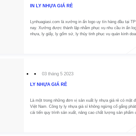
IN LY NHỰA GIÁ RẺ
Lynhuagiasi.com là xưởng in ấn logo uy tín hàng đầu tại 
nay. Xưởng được thành lập nhằm phục vụ nhu cầu in ấn log
nhựa, ly giấy, ly gốm sứ, ly thủy tinh phục vụ quán kinh do
ăn uống.
03 tháng 5 2023
LY NHỰA GIÁ RẺ
Là một trong những đơn vị sản xuất ly nhựa giá rẻ có mặt đầ
Việt Nam. Công ty ly nhựa giá sỉ không ngừng cố gắng phát 
cải tiến quy trình sản xuất, nâng cao chất lượng sản phẩm 
được những thành công vượt bậc.