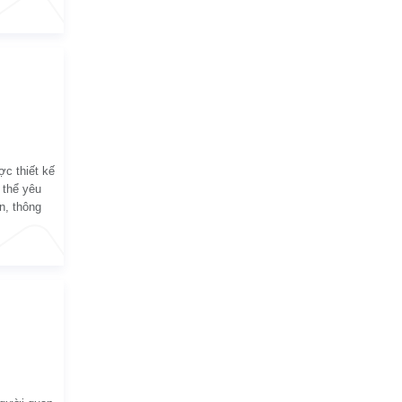
i đây.
ợc thiết kế
 thể yêu
n, thông
g hiệu của