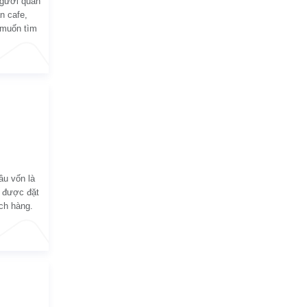
người quan
n cafe,
 muốn tìm
u. Hãy tham
ầu vốn là
 được đặt
ách hàng.
t, trải
ứ vào
theo thiết
e, nên sản