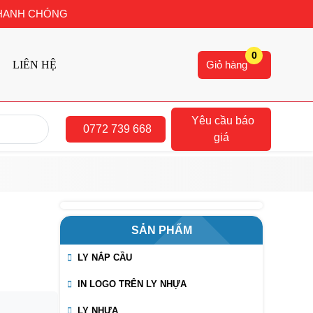
 NHANH CHÓNG
0
Giỏ hàng
LIÊN HỆ
Yêu cầu báo
0772 739 668
giá
SẢN PHẨM
LY NẮP CẦU
IN LOGO TRÊN LY NHỰA
LY NHỰA