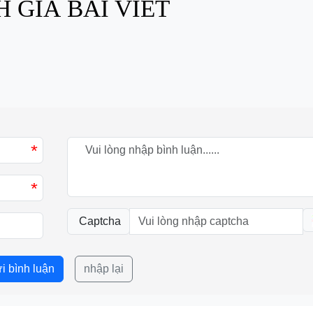
 GIÁ BÀI VIẾT
*
*
Captcha
i bình luận
nhập lại