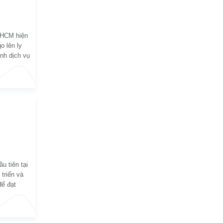
TPHCM hiện
o lên ly
anh dịch vụ
u tiên tại
triển và
để đạt