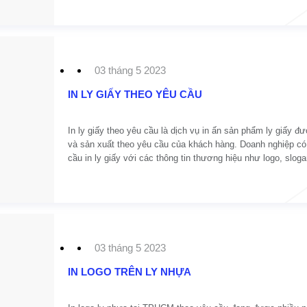
quán trà sữa, chủ quán cafe quan tâm và sử dụng dịch vụ tạ
03 tháng 5 2023
IN LY GIẤY THEO YÊU CẦU
In ly giấy theo yêu cầu là dịch vụ in ấn sản phẩm ly giấy đư
và sản xuất theo yêu cầu của khách hàng. Doanh nghiệp có
cầu in ly giấy với các thông tin thương hiệu như logo, sloga
tin liên hệ... để tăng tính chuyên nghiệp và quảng bá thươn
mình.
03 tháng 5 2023
IN LOGO TRÊN LY NHỰA