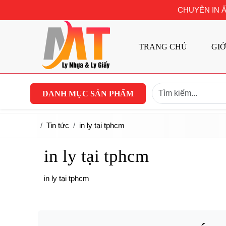
CHUYÊN IN Ấ
TRANG CHỦ
GIỚ
DANH MỤC SẢN PHẨM
Tin tức
in ly tại tphcm
in ly tại tphcm
in ly tại tphcm