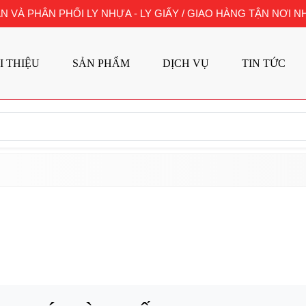
N VÀ PHÂN PHỐI LY NHỰA - LY GIẤY / GIAO HÀNG TẬN NƠI
I THIỆU
SẢN PHẨM
DỊCH VỤ
TIN TỨC