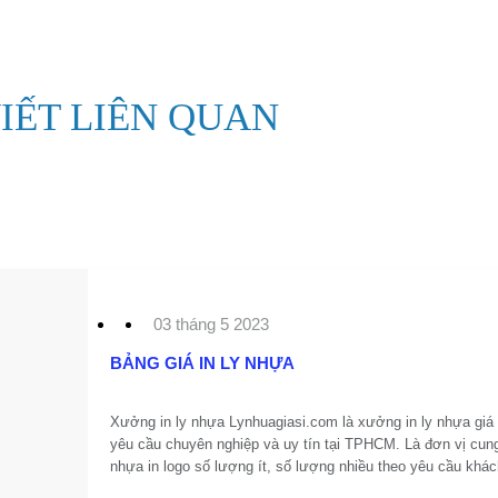
VIẾT LIÊN QUAN
03 tháng 5 2023
BẢNG GIÁ IN LY NHỰA
Xưởng in ly nhựa Lynhuagiasi.com là xưởng in ly nhựa giá 
yêu cầu chuyên nghiệp và uy tín tại TPHCM. Là đơn vị cung
nhựa in logo số lượng ít, số lượng nhiều theo yêu cầu khác
Một trong những xưởng in ly nhựa tại TPHCM được nhiều 