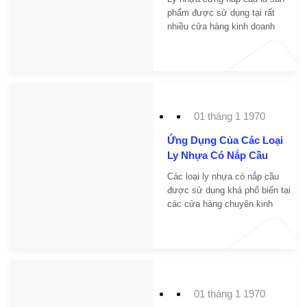
phẩm được sử dụng tại rất
nhiều cửa hàng kinh doanh
thức uống không chỉ tại Thành
phố Hồ Chí Minh mà còn ở rất
nhiều nơi khác. Chính vì nó
được xuất hiện quá nhiều và
hiện nay lại rộ lên một số
thông tin cho rằng các loại ly
01 tháng 1 1970
nhựa nắp cầu này không an
toàn cho sức khỏe cũng như
Ứng Dụng Của Các Loại
không bảo vệ cho môi trường.
Ly Nhựa Có Nắp Cầu
Các loại ly nhựa có nắp cầu
được sử dụng khá phổ biến tại
các cửa hàng chuyên kinh
doanh thức uống không chỉ tại
Việt Nam, mà kể cả đối với
các cửa hàng nước ngoài.
01 tháng 1 1970