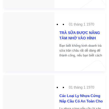
sử dụng tại cửa hàng để thay
thế cho các loại sản phẩm ly
thủy tinh hay ly sứ
01 tháng 1 1970
TRÀ SỮA ĐƯỢC NÂNG
TẦM NHỜ VÀO HÌNH
THỨC IN LOGO TRÊN LY
Bạn biết không kinh doanh trà
NHỰA
sữa trân châu rất dễ dàng để
thành công, nếu bạn biết cách
tìm hiểu và phát triển thì
thương hiệu của bạn sẽ được
nhiều người biết đến. Một
trong những phương án khoa
học nhất đó chính là in ly nhựa
trà sữa giúp bạn đạt hiệu quả
01 tháng 1 1970
cao hơn trong hình thức kinh
doanh này đấy.
Các Loại Ly Nhựa Cứng
Nắp Cầu Có An Toàn Cho
Sức Khỏe?
Ly nhựa cứng nắp cầu là sản