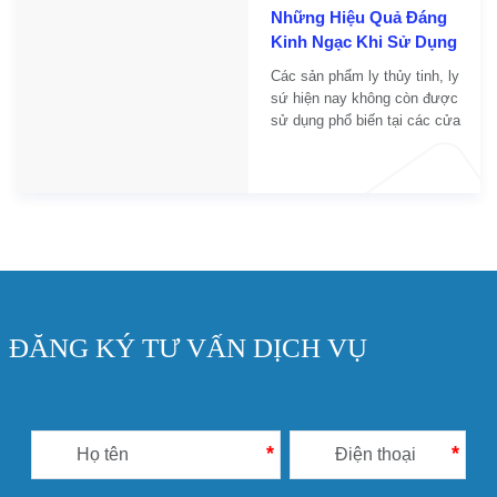
Những Hiệu Quả Đáng
Kinh Ngạc Khi Sử Dụng
Ly Nhựa Nắp Cầu In Logo
Các sản phẩm ly thủy tinh, ly
Giá Rẻ
sứ hiện nay không còn được
sử dụng phổ biến tại các cửa
hàng kinh doanh thức uống.
Mà thay vào đó là các sản
phẩm ly giấy, ly nhựa nắp cầu
in logo giá rẻ,...
ĐĂNG KÝ TƯ VẤN DỊCH VỤ
*
*