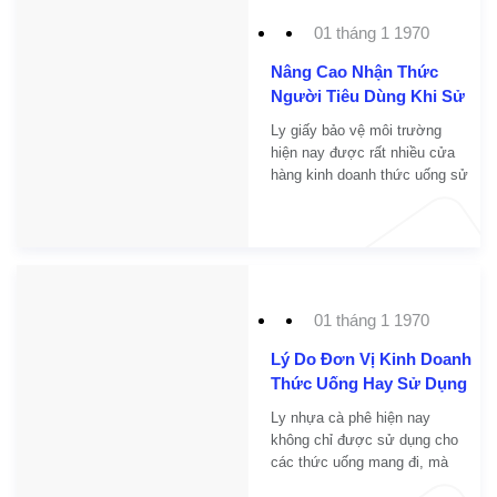
01 tháng 1 1970
Nâng Cao Nhận Thức
Người Tiêu Dùng Khi Sử
Dụng Ly Giấy Bảo Vệ Môi
Ly giấy bảo vệ môi trường
Trường
hiện nay được rất nhiều cửa
hàng kinh doanh thức uống sử
dụng, bởi chính vì chúng là
sản phẩm có thể phân hủy, tái
chế và giá thành cũng khá phù
hợp.
01 tháng 1 1970
Lý Do Đơn Vị Kinh Doanh
Thức Uống Hay Sử Dụng
Ly Nhựa Cà Phê
Ly nhựa cà phê hiện nay
không chỉ được sử dụng cho
các thức uống mang đi, mà
chúng còn được các cửa hàng