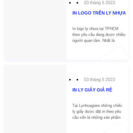
03 tháng 5 2023
thương hiệu của mình.
IN LOGO TRÊN LY NHỰA
In logo ly nhựa tại TPHCM
theo yêu cầu đang được nhiều
người quan tâm. Nhất là
những người đầu tư mở quán
bán trà sữa, quán cafe, quán
trà trái cây hay các loại thức
uống mang đi khác. Bạn muốn
tìm nơi nhận in logo ly nhựa
trà sữa, ly nhựa cafe theo yêu
03 tháng 5 2023
cầu. Hãy tham khảo ngay
những thông tin dưới đây.
IN LY GIẤY GIÁ RẺ
Tại Lynhuagiare những chiếc
ly giấy được đặt in theo yêu
cầu vốn là những sản phẩm
đảm bảo chất lượng thông
thường. Chúng được đặt in