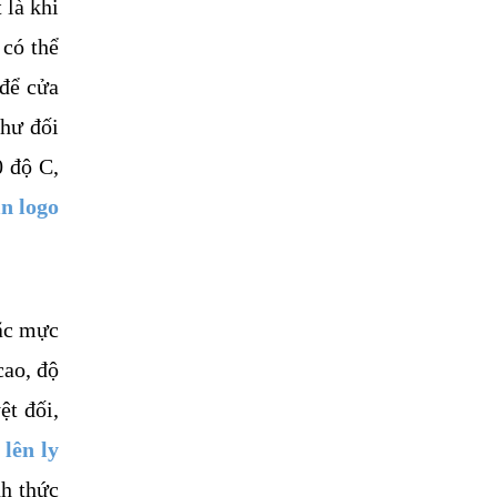
là khi 
có thể 
để cửa 
hư đối 
 độ C, 
in logo 
ặc mực 
ao, độ 
t đối, 
lên ly 
h thức 