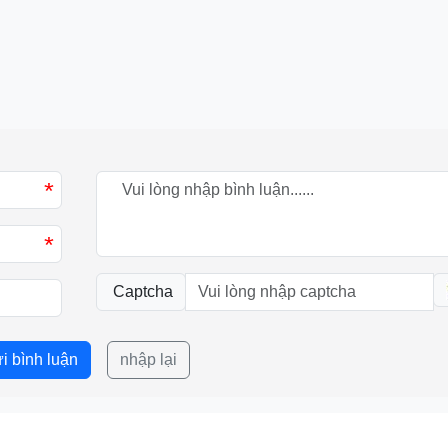
*
*
Captcha
i bình luận
nhập lại