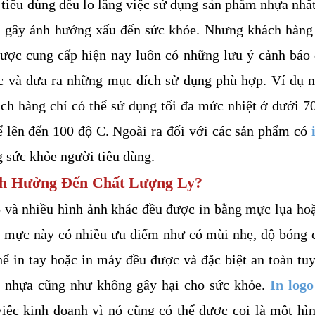
tiêu dùng đều lo lắng việc sử dụng sản phẩm nhựa nhất 
à gây ảnh hưởng xấu đến sức khỏe. Nhưng khách hàng 
ược cung cấp hiện nay luôn có những lưu ý cảnh báo 
c và đưa ra những mục đích sử dụng phù hợp. Ví dụ n
h hàng chỉ có thể sử dụng tối đa mức nhiệt ở dưới 70
ể lên đến 100 độ C. Ngoài ra đối với các sản phẩm có 
sức khỏe người tiêu dùng. 
nh Hưởng Đến Chất Lượng Ly? 
o và nhiều hình ảnh khác đều được in bằng mực lụa ho
 mực này có nhiều ưu điểm như có mùi nhẹ, độ bóng c
hể in tay hoặc in máy đều được và đặc biệt an toàn tuyệ
 nhựa cũng như không gây hại cho sức khỏe. 
In logo 
iệc kinh doanh vì nó cũng có thể được coi là một hìn