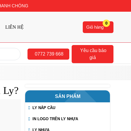
 NHANH CHÓNG
0
Giỏ hàng
LIÊN HỆ
Yêu cầu báo
0772 739 668
giá
 Ly?
SẢN PHẨM
LY NẮP CẦU
IN LOGO TRÊN LY NHỰA
LY NHỰA