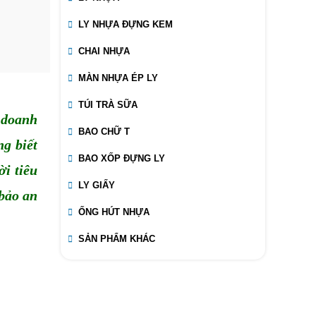
LY NHỰA ĐỰNG KEM
CHAI NHỰA
MÀN NHỰA ÉP LY
TÚI TRÀ SỮA
doanh 
BAO CHỮ T
 biết 
BAO XỐP ĐỰNG LY
 tiêu 
LY GIẤY
ảo an 
ỐNG HÚT NHỰA
SẢN PHẨM KHÁC