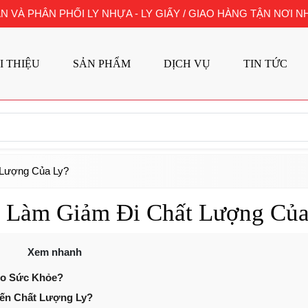
N VÀ PHÂN PHỐI LY NHỰA - LY GIẤY / GIAO HÀNG TẬN NƠI
I THIỆU
SẢN PHẨM
DỊCH VỤ
TIN TỨC
 Lượng Của Ly?
ó Làm Giảm Đi Chất Lượng Của
Xem nhanh
Cho Sức Khỏe?
Đến Chất Lượng Ly?