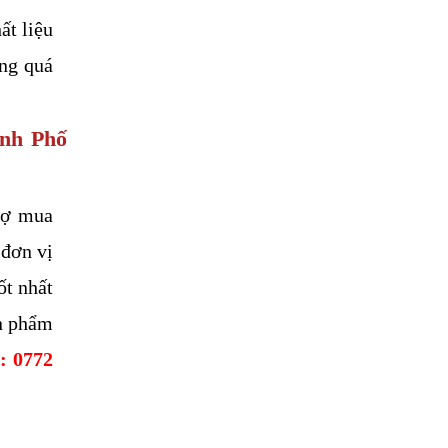
t liệu 
ng quá 
nh Phố 
sợ mua 
đơn vị 
t nhất 
n phẩm 
: 0772 